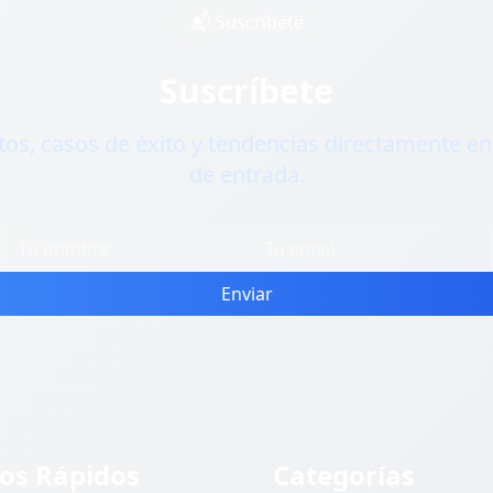
📬 Suscríbete
Suscríbete
os, casos de éxito y tendencias directamente en
de entrada.
Enviar
os Rápidos
Categorías