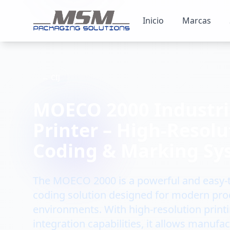
Inicio
Marcas
← CIJ
MOECO 2000 Industria
Printer – High-Resolu
Coding & Marking Sy
The MOECO 2000 is a powerful and easy-t
coding solution designed for modern pro
environments. With high-resolution prin
integration capabilities, it allows manufac