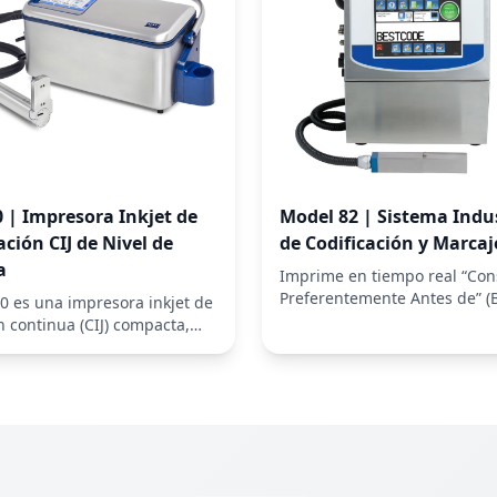
 | Impresora Inkjet de
Model 82 | Sistema Indus
ación CIJ de Nivel de
de Codificación y Marcaj
a
Imprime en tiempo real “Co
Preferentemente Antes de” (B
10 es una impresora inkjet de
códigos d...
n continua (CIJ) compacta,
..