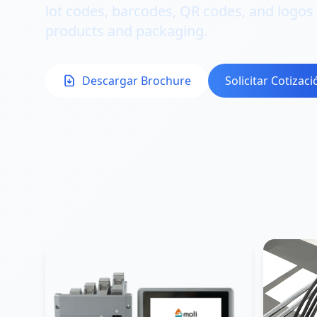
lot codes, barcodes, QR codes, and logos 
products and packaging.
Descargar Brochure
Solicitar Cotizaci