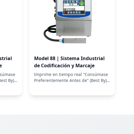
trial
Model 88 | Sistema Industrial
e
de Codificación y Marcaje
nsúmase
Imprime en tiempo real “Consúmase
est By),
Preferentemente Antes de” (Best By),
códigos d...