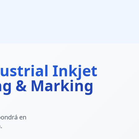
strial Inkjet
ing & Marking
pondrá en
.