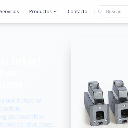
Servicios
Productos
Contacto
l Inkjet
tion
stem
o-use industrial
duction
ting and seamless
turers to print dates,