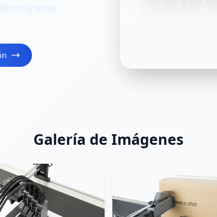
directly onto
ón
Galería de Imágenes